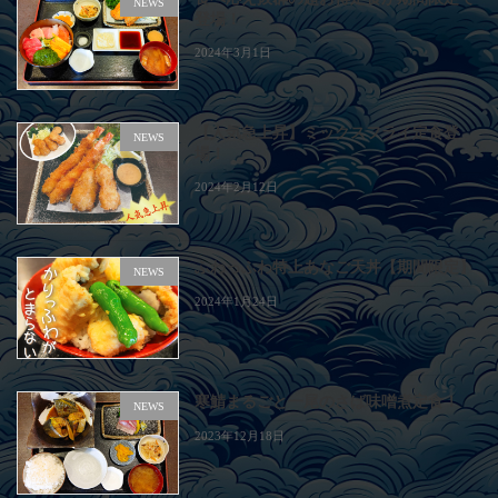
NEWS
登場！
2024年3月1日
【人気急上昇】ミックスフライ定食登
NEWS
場！
2024年2月12日
ふわっふわ特上あなご天丼【期間限定】
NEWS
2024年1月24日
寒鯖まるごと一尾のさば味噌煮定食！
NEWS
2023年12月18日