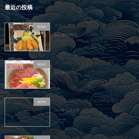
ペ
ペ
ー
ー
最近の投稿
の
ジ
ジ
ペ
今年も始まりました！カキフライ定食
NEWS
ー
2025年11月8日
ジ
送
り
2025年春の本まぐろ祭り開催中！
NEWS
2025年1月21日
Webページメンテナンスのお知らせ
NEWS
2024年12月28日
食べ応え抜群の超お得定食が期間限定で