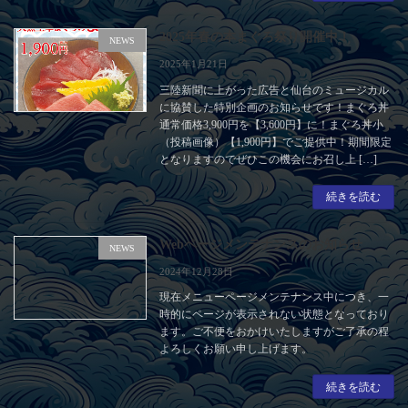
2025年春の本まぐろ祭り開催中！
NEWS
2025年1月21日
三陸新聞に上がった広告と仙台のミュージカル
に協賛した特別企画のお知らせです！まぐろ丼
通常価格3,900円を【3,600円】に！まぐろ丼小
（投稿画像）【1,900円】でご提供中！期間限定
となりますのでぜひこの機会にお召し上 […]
続きを読む
Webページメンテナンスのお知らせ
NEWS
2024年12月28日
現在メニューページメンテナンス中につき、一
時的にページが表示されない状態となっており
ます。ご不便をおかけいたしますがご了承の程
よろしくお願い申し上げます。
続きを読む