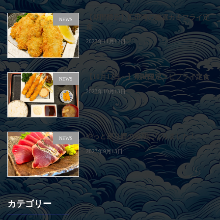
【期間限定】広田湾の厳選カキフライ定
NEWS
食
2023年11月12日
【10月12日～】期間限定エビフライ定食
NEWS
2023年10月13日
やっと戻り鰹の時期になりました！
NEWS
2023年9月13日
カテゴリー