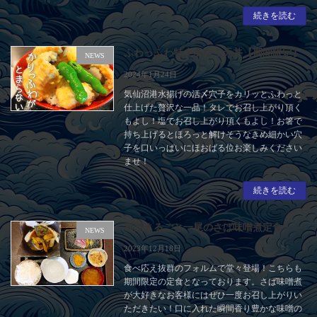
続きを読む
ふわっふわ特上あなご天丼【期間限定】
NEWS
2024年1月24日
気仙沼港水揚げの活〆穴子をカリッとふわっと
仕上げた贅沢な一品！タレでお召し上がり頂く
もよし！塩でお召し上がり頂くもよし！お箸で
持ち上げるとほろっと解けそうなきめ細かい穴
子を口いっぱいにほおばる位お楽しみください
ませ！
続きを読む
寒鯖まるごと一尾のさば味噌煮定食！
NEWS
2023年12月18日
食べ応え抜群のフォルムで堂々登場！こちらも
期間限定の定食となっております。さば味噌煮
が大好きなお客様にはぜひ一度お召し上がりい
ただきたい！口に入れた瞬間香り豊かな味噌の