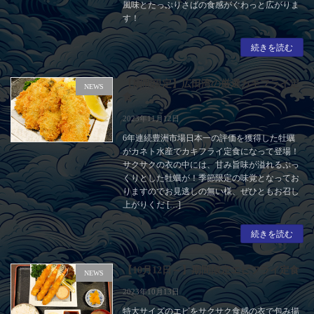
風味とたっぷりさばの食感がぐわっと広がりま
す！
続きを読む
【期間限定】広田湾の厳選カキフライ定
NEWS
食
2023年11月12日
6年連続豊洲市場日本一の評価を獲得した牡蠣
がカネト水産でカキフライ定食になって登場！
サクサクの衣の中には、甘み旨味が溢れるぷっ
くりとした牡蠣が！季節限定の味覚となってお
りますのでお見逃しの無い様、ぜひともお召し
上がりくだ […]
続きを読む
【10月12日～】期間限定エビフライ定食
NEWS
2023年10月13日
特大サイズのエビをサクサク食感の衣で包み揚