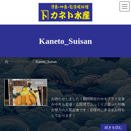
コ
ナ
ン
ビ
テ
ゲ
ン
ー
ツ
シ
へ
ョ
ス
ン
Kaneto_Suisan
キ
に
ッ
移
プ
動
トップページ
Kaneto_Suisan
今年も始まりました！カキフライ定食
NEWS
2025年11月8日
お待たせしました！期間限定のカキフライ定食
が今年も登場！広田湾でぷっくりと育った牡蠣
が魅力の人気定食です！皆様のご来店をお待ち
しております！
続きを読む