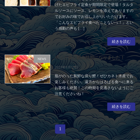
げたエビフライ定食が期間限定で登場！タルタ
ルソースにソース、レモンを添えてありますの
でお好みの味でお召し上がりいただけます。
「こんなエビフライ食べたことないっ！」とい
う感動の声も […]
続きを読む
やっと戻り鰹の時期になりました！
NEWS
2023年9月13日
脂がのった新鮮な戻り鰹！ぜひカネト水産でお
楽しみください。遠方からはるばる食べに来る
お客様も絶賛！この時期を見逃さないようにご
注意くださいね！
続きを読む
投
固
1
固
2
»
定
定
稿