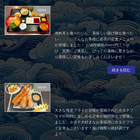
食べ応え抜群の超お得定食が期間限定で
NEWS
登場！
2024年3月1日
海鮮丼も食べたいし、美味しい揚げ物も食べた
い・・・。そんなお客様に必見の定食メニュー
が登場しました！ お値段破格の○○○円！！ぜ
ひ、実際にご来店し、びっくり価格に驚きなが
ら美味しい定食をお楽しみくださいませ！
続きを読む
【人気急上昇】ミックスフライ定食登
NEWS
場！
2024年2月12日
大きな海老フライと甘味が凝縮されたホタテフ
ライが同時に楽しめる定食が期間限定で登場し
ました。ホタテ大好きなお客様用にホタテフラ
イ定食もございます！揚げ物祭り絶好調です
よ！